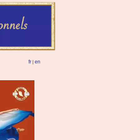
fr
|
en